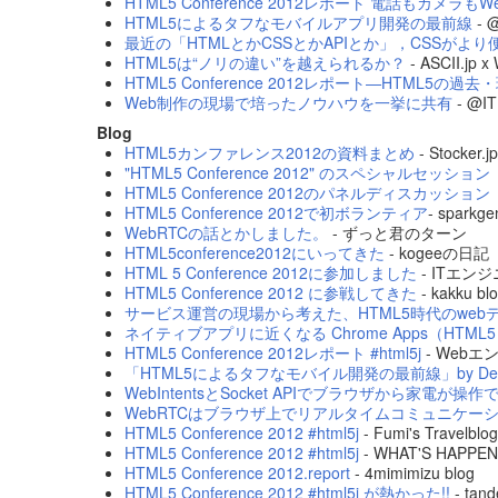
HTML5 Conference 2012レポート 電話もカメラも
HTML5によるタフなモバイルアプリ開発の最前線
-
最近の「HTMLとかCSSとかAPIとか」，CSSがより便利
HTML5は“ノリの違い”を越えられるか？
- ASCII.jp x
HTML5 Conference 2012レポート―HTML5の過
Web制作の現場で培ったノウハウを一挙に共有
- @IT
Blog
HTML5カンファレンス2012の資料まとめ
- Stocker.jp
"HTML5 Conference 2012" のスペシャルセ
HTML5 Conference 2012のパネルディスカ
HTML5 Conference 2012で初ボランティア
- spark
WebRTCの話とかしました。
- ずっと君のターン
HTML5conference2012にいってきた
- kogeeの日記
HTML 5 Conference 2012に参加しました
- ITエ
HTML5 Conference 2012 に参戦してきた
- kakku bl
サービス運営の現場から考えた、HTML5時代のwebデザイ
ネイティブアプリに近くなる Chrome Apps（HTML5 Conf
HTML5 Conference 2012レポート #html5j
- Web
「HTML5によるタフなモバイル開発の最前線」by DeNA 
WebIntentsとSocket APIでブラウザから家電が操作できる
WebRTCはブラウザ上でリアルタイムコミュニケーションを
HTML5 Conference 2012 #html5j
- Fumi's Travelblog
HTML5 Conference 2012 #html5j
- WHAT'S HAPP
HTML5 Conference 2012.report
- 4mimimizu blog
HTML5 Conference 2012 #html5j が熱かった!!
- tand