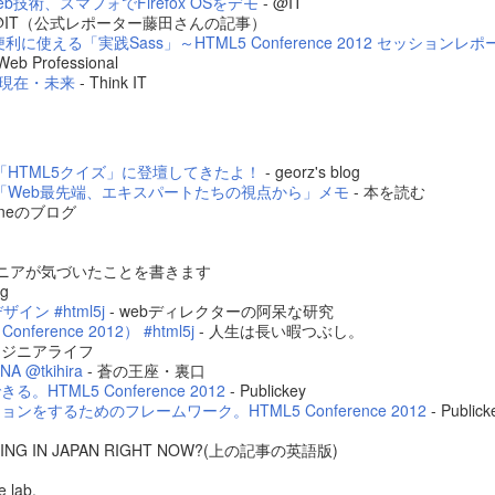
Web技術、スマフォでFirefox OSをデモ
- @IT
 @IT（公式レポーター藤田さんの記事）
に使える「実践Sass」～HTML5 Conference 2012 セッションレポ
 Web Professional
去・現在・未来
- Think IT
ッション「HTML5クイズ」に登壇してきたよ！
- georz's blog
ッション「Web最先端、エキスパートたちの視点から」メモ
- 本を読む
geneのブログ
ンジニアが気づいたことを書きます
og
ン #html5j
- webディレクターの阿呆な研究
erence 2012） #html5j
- 人生は長い暇つぶし。
エンジニアライフ
@tkihira
- 蒼の王座・裏口
。HTML5 Conference 2012
- Publickey
するためのフレームワーク。HTML5 Conference 2012
- Publick
ENING IN JAPAN RIGHT NOW?(上の記事の英語版)
e lab.