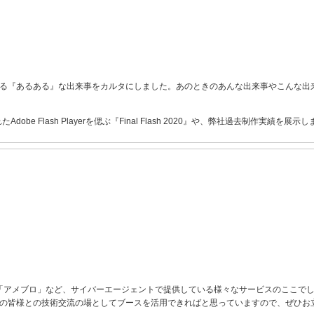
る『あるある』な出来事をカルタにしました。あのときのあんな出来事やこんな出
obe Flash Playerを偲ぶ『Final Flash 2020』や、弊社過去制作実績
」や「アメブロ」など、サイバーエージェントで提供している様々なサービスのここで
の皆様との技術交流の場としてブースを活用できればと思っていますので、ぜひお