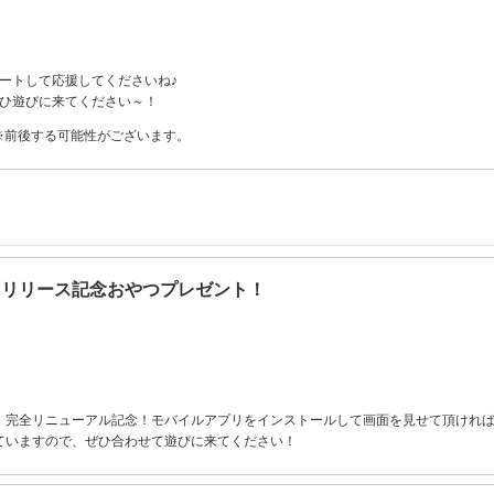
でツイートして応援してくださいね♪
ひ遊びに来てください～！
） ※前後する可能性がございます。
eedリリース記念おやつプレゼント！
、完全リニューアル記念！モバイルアプリをインストールして画面を見せて頂ければ、HTML5
していますので、ぜひ合わせて遊びに来てください！