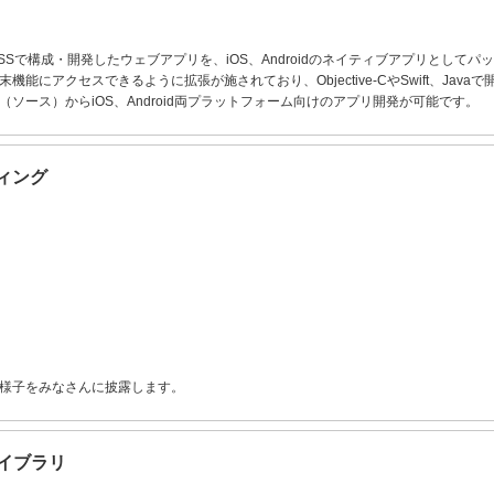
ript+CSSで構成・開発したウェブアプリを、iOS、Androidのネイティブアプリと
能にアクセスできるように拡張が施されており、Objective-CやSwift、Jav
ソース）からiOS、Android両プラットフォーム向けのアプリ開発が可能です。
ィング
様子をみなさんに披露します。
ライブラリ