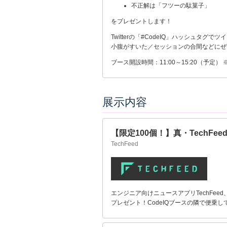
不正解は「フツーの駄菓子」
をプレゼントします！
Twitterの「#CodeIQ」ハッシュタグ
小腹がすいた／セッションの合間などにぜ
ブース開設時間：11:00～15:20（予定
展示内容
【限定100個！】真・TechF
TechFeed
エンジニア向けニュースアプリTechFeed
プレゼント！CodeIQブースの隣で便乗