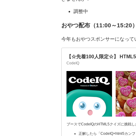
調整中
おやつ配布（11:00～15:20
今年もおやつスポンサーになってい
【☆先着100人限定☆】 HTM
CodeIQ
ブースでCodeIQのHTML5クイズに挑
正解したら「CodeIQ×html5