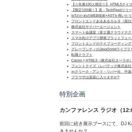
【☆先着100人限定☆】 HTML5ク
【限定100個！】真・TechFeed
IoTのためのWEB技術+ASTを用い
フロントエンドあるあるカルタ（面白
株式会社サイバーエージェント
スマート会議室（富士通クラウドテク
スマホ向けアプリ開発プラットフォー
フロントエンドのライブコーディング
グレープシティのJavaScriptライ
転職ドラフト
Cacoo × HTML5（株式会社ヌーラボ
フォントクイズ（レバテック株式会社
㈱クリーク・アンド・リバー社 中途
ブラウザは楽器に入りますか?
特別企画
カンファレンス ラジオ（12:0
前回に続き展示ブースにて、DJ K
きませんか？