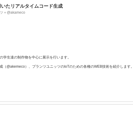
を用いたリアルタイムコード生成
@akameco
の学生達の制作物を中心に展示を行います。
（@akemeco）、プランツユニッツのIoTのための各種のWEB技術を紹介します