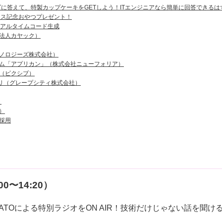
イズに答えて、特製カップケーキをGETしよう！ITエンジニアなら簡単に回答できるはず
リリース記念おやつプレゼント！
たリアルタイムコード生成
法人カヤック）
ノロジーズ株式会社）
ム「アプリカン」（株式会社ニューフォリア）
（ピクシブ）
ブラリ（グレープシティ株式会社）
）
）
採用
0〜14:20）
ATOによる特別ラジオをON AIR！技術だけじゃない話を聞け