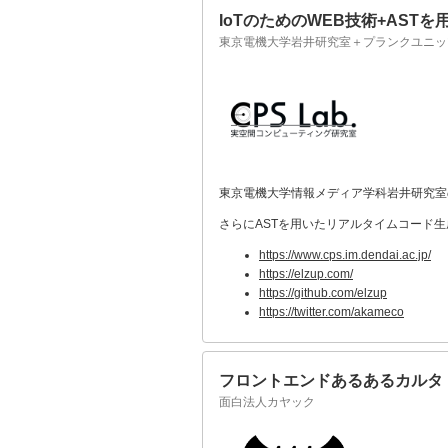
IoTのためのWEB技術+AST
東京電機大学岩井研究室＋プランクユニッツ＋
東京電機大学情報メディア学科岩井研究室
さらにASTを用いたリアルタイムコード生成
https://www.cps.im.dendai.ac.jp/
https://elzup.com/
https://github.com/elzup
https://twitter.com/akameco
フロントエンドあるあるカルタ
面白法人カヤック